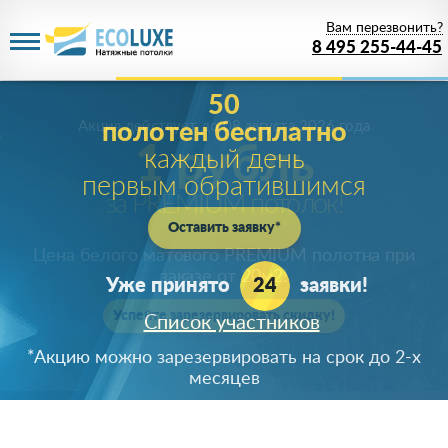
Вам перезвонить?
8 495 255-44-45
Акция действует
до 08 августа 2026 года
1 рубль
за PREMIUM потолок!
Цена белого матового PREMIUM полотна при
заказе от 20м
2
!
Успейте зарезервировать скидку!