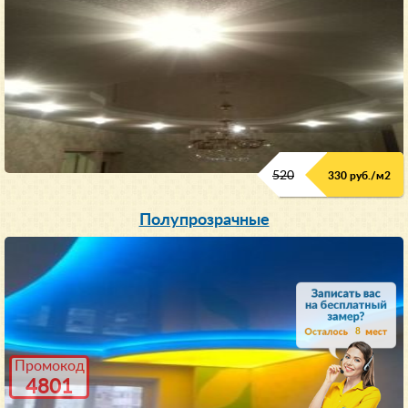
520
330 руб./м
2
Полупрозрачные
8
Промокод
4801