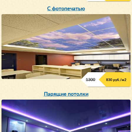
С фотопечатью
1300
830 руб./м
2
Парящие потолки