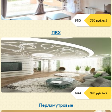
950
770 руб./м
2
ПВХ
480
390 руб./м
2
Перламутровые