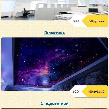
800
550 руб./м
2
Галактика
620
460 руб./м
2
С подсветкой