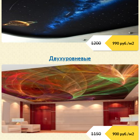
1200
990 руб./м
2
Двухуровневые
1150
900 руб./м
2