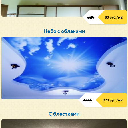
220
80 руб./м
2
Небо с облаками
1450
920 руб./м
2
C блестками